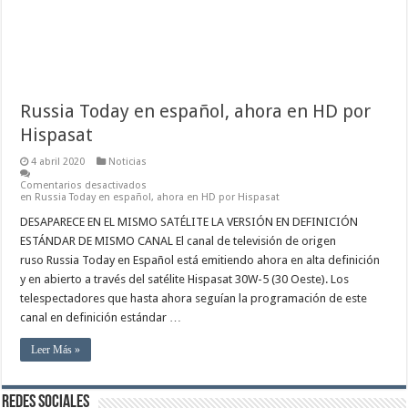
NCam 5.5-r1 (oficial)
NCam-5.4-r1 (Oficial)
NCam-5.3-r2 (Official)
Russia Today en español, ahora en HD por
Hispasat
4 abril 2020
Noticias
Comentarios desactivados
en Russia Today en español, ahora en HD por Hispasat
DESAPARECE EN EL MISMO SATÉLITE LA VERSIÓN EN DEFINICIÓN
ESTÁNDAR DE MISMO CANAL El canal de televisión de origen
ruso Russia Today en Español está emitiendo ahora en alta definición
y en abierto a través del satélite Hispasat 30W-5 (30 Oeste). Los
telespectadores que hasta ahora seguían la programación de este
canal en definición estándar …
Leer Más »
REDES SOCIALES