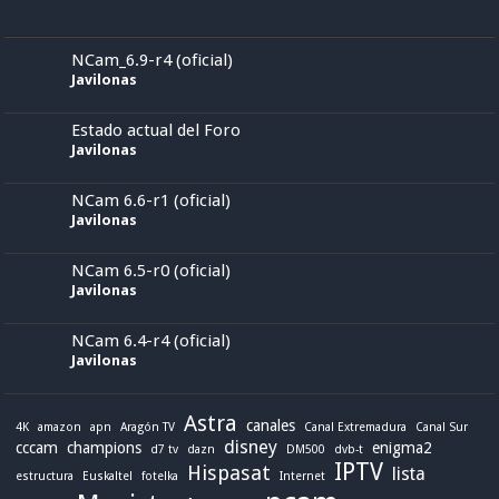
NCam_6.9-r4 (oficial)
Javilonas
Estado actual del Foro
Javilonas
NCam 6.6-r1 (oficial)
Javilonas
NCam 6.5-r0 (oficial)
Javilonas
NCam 6.4-r4 (oficial)
Javilonas
Astra
canales
4K
amazon
apn
Aragón TV
Canal Extremadura
Canal Sur
disney
cccam
champions
enigma2
d7 tv
dazn
DM500
dvb-t
IPTV
Hispasat
lista
estructura
Euskaltel
fotelka
Internet