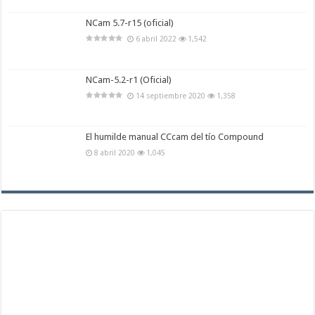
NCam 5.7-r15 (oficial)
6 abril 2022
1,542
NCam-5.2-r1 (Oficial)
14 septiembre 2020
1,358
El humilde manual CCcam del tío Compound
8 abril 2020
1,045